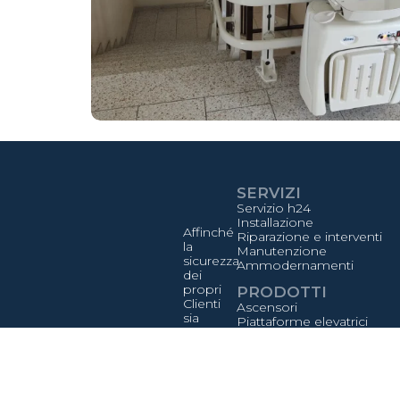
SERVIZI
Servizio h24
Installazione
Affinché
Riparazione e interventi
la
Manutenzione
sicurezza
Ammodernamenti
dei
propri
PRODOTTI
Clienti
Ascensori
sia
Piattaforme elevatrici
sempre
Montacarichi, montavivan
garantita
Montauto
Lb
Servoscala
Scaligera
Ascensori