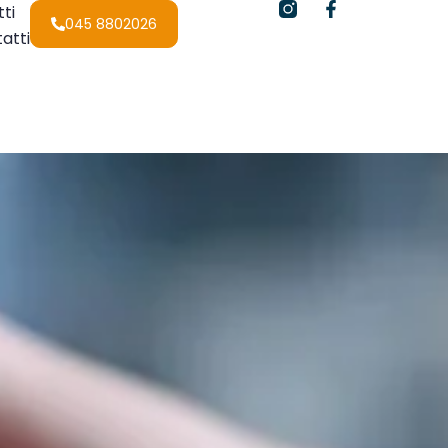
ti
045 8802026
atti