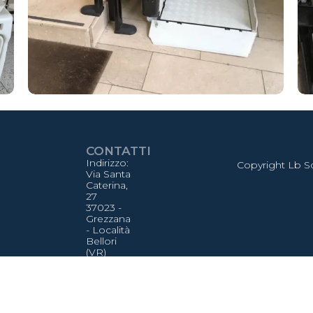
CONTATTI
Indirizzo:
Copyright Lb Sc
Via Santa
Caterina,
27
37023 -
Grezzana
- Località
Bellori
(VR)
de
Tel:
+39
045
880