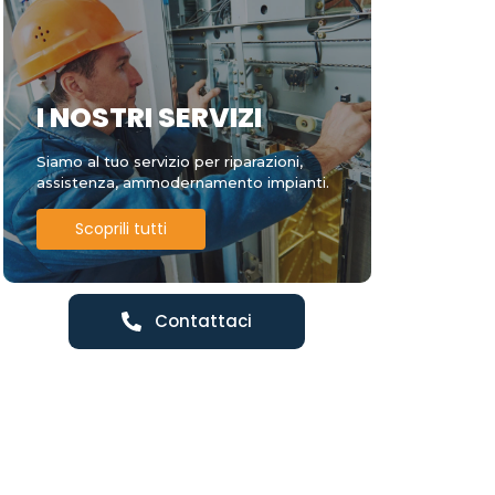
I NOSTRI SERVIZI
Siamo al tuo servizio per riparazioni,
assistenza, ammodernamento impianti.
Scoprili tutti
Contattaci