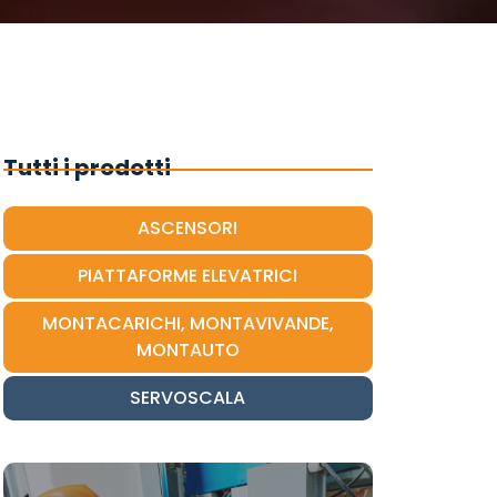
Tutti i prodotti
ASCENSORI
PIATTAFORME ELEVATRICI
MONTACARICHI, MONTAVIVANDE,
MONTAUTO
SERVOSCALA